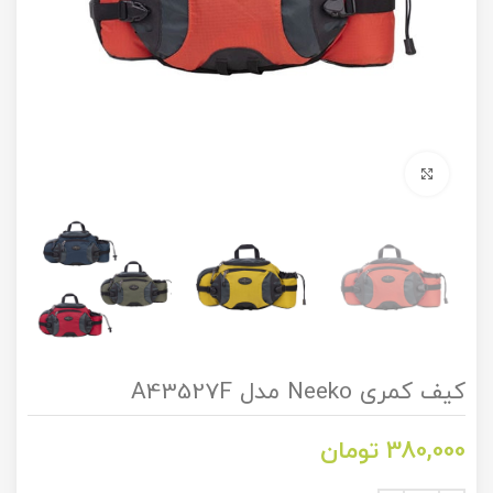
برای بزرگنمایی کلیک کنید
کیف کمری Neeko مدل A43527F
380,000
تومان