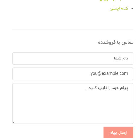
کلاه ایمنی
اسلینگ و کوئیک دراو
یومار و پارکاب
ابزارهای میانی و کارگاهی
تماس با فروشنده
قرقره
ابزارهای حمایتی و فرود
هارنس کوهنوردی
لنیارد و خود حمایت
ساعت ورزشی
پاوربانک، چراغ چادری و دستی
چراغ پیشانی