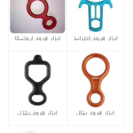
ابزار فرود ادلراید
ابزار فرود اروئیکا
مدل edelrid
مدل eroica
double eight
mago 8
ابزار فرود بئال
ابزار فرود پتزل
مدل beal
مدل petzl huit
antibrulure
airforce 8