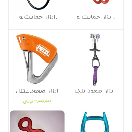
ابزار حمایت و
ابزار حمایت و
فرود سینگینگ‌
فرود سینگینگ‌
راک مدل Rama
راک مدل Shuttle
ابزار صعود بلک
ابزار صعود پتزل
دایموند مدل
مدل TIBLOC
Camalot
3,000,000
تومان