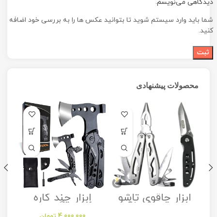
دیدگاهی می‌نویسم.
شما باید وارد سیستم شوید تا بتوانید عکس ها را به بررسی خود اضافه
کنید.
محصولات پیشنهادی
ابزار چاقوی تاشو
ابزار چند کاره
مدل Stanley
کمپینگ مدل
Camping
Folding Utility
4,000,000
تومان