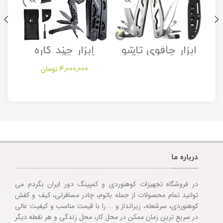
ابزار چاقوی تاشو
ابزار چند کاره
مدل Stanley
کمپینگ مدل
Camping
Folding Utility
4,000,000
تومان
Multitool
Knife
Accessories
درباره ما
در فروشگاه تجهیزات کوهنوردی و کمپینگ دور ایران بگردم می
توانید تمام محصولات از جمله باتوم، چادر مسافرتی، کیف و کفش
کوهنوردی، سرشعله، زیرانداز و … را با قیمت مناسب و کیفیت عالی
در سریع ترین زمان ممکن در محل کار، محل زندگی و هر نقطه دیگر