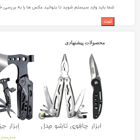
شما باید وارد سیستم شوید تا بتوانید عکس ها را به بررسی خو
محصولات پیشنهادی
ت و فرود
ابزار چاقوی تاشو مدل
ابزار چن
راک مدل
Stanley Folding
کمپینگ
Multitool
Utility Knife
Sh
,000,000