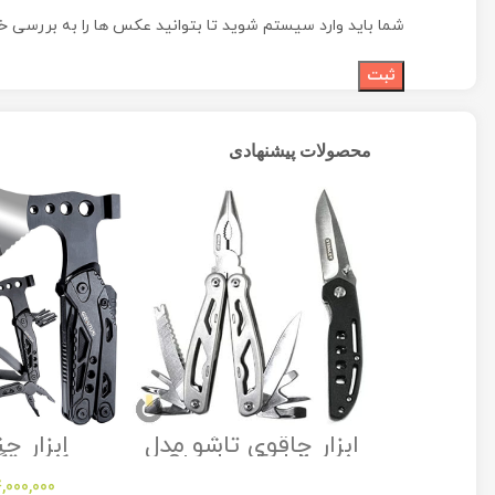
شما باید وارد سیستم شوید تا بتوانید عکس ها را به بررسی خو
محصولات پیشنهادی
ت و فرود
ابزار چاقوی تاشو مدل
ابزار چن
راک مدل
Stanley Folding
کمپینگ
Multitool
Utility Knife
Sh
,000,000