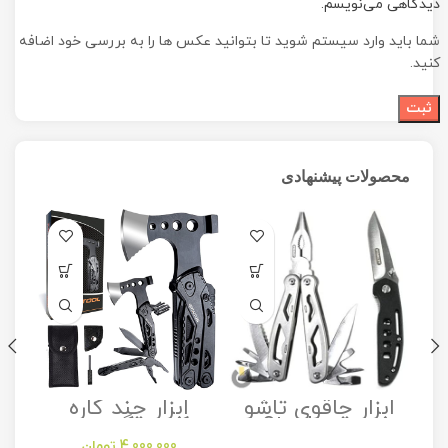
دیدگاهی می‌نویسم.
شما باید وارد سیستم شوید تا بتوانید عکس ها را به بررسی خود اضافه
کنید.
محصولات پیشنهادی
ابزار چاقوی تاشو
ابزار چند کاره
مدل Stanley
کمپینگ مدل
Camping
Folding Utility
4,000,000
تومان