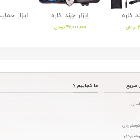
د کاره
ابزار چند کاره
 مدل
کمپینگ مدل
مدل micro jul
Survival Kit
Camping 
4
تومان
42,000,000
تومان
Tactical Camping
Acces
 سریع
ما کجاییم ؟
اصلی
کوهنوردی
کوهنوردی