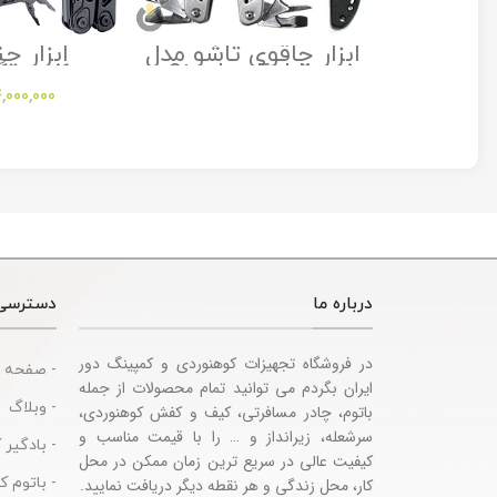
ت و فرود
ابزار چاقوی تاشو مدل
ابزار چن
راک مدل
Stanley Folding
کمپینگ
Multitool
Utility Knife
Sh
,000,000
sories
درباره ما
دسترسی
در فروشگاه تجهیزات کوهنوردی و کمپینگ دور
- صفحه 
ایران بگردم می توانید تمام محصولات از جمله
- وبلاگ
باتوم، چادر مسافرتی، کیف و کفش کوهنوردی،
سرشعله، زیرانداز و … را با قیمت مناسب و
- بادگیر 
کیفیت عالی در سریع ترین زمان ممکن در محل
- باتوم 
کار، محل زندگی و هر نقطه دیگر دریافت نمایید.