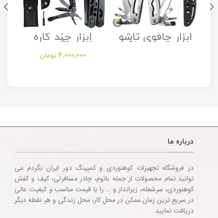
ابزار چاقوی تاشو
ابزار چند کاره
مدل Stanley
کمپینگ مدل
Camping
Folding Utility
4,000,000
تومان
Multitool
Knife
Accessories
درباره ما
در فروشگاه تجهیزات کوهنوردی و کمپینگ دور ایران بگردم می
توانید تمام محصولات از جمله باتوم، چادر مسافرتی، کیف و کفش
کوهنوردی، سرشعله، زیرانداز و … را با قیمت مناسب و کیفیت عالی
در سریع ترین زمان ممکن در محل کار، محل زندگی و هر نقطه دیگر
دریافت نمایید.