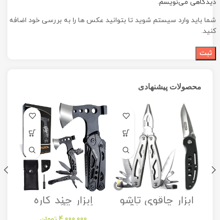
دیدگاهی می‌نویسم.
شما باید وارد سیستم شوید تا بتوانید عکس ها را به بررسی خود اضافه
کنید.
محصولات پیشنهادی
ابزار چاقوی تاشو
ابزار چند کاره
مدل Stanley
کمپینگ مدل
Camping
Folding Utility
4,000,000
تومان