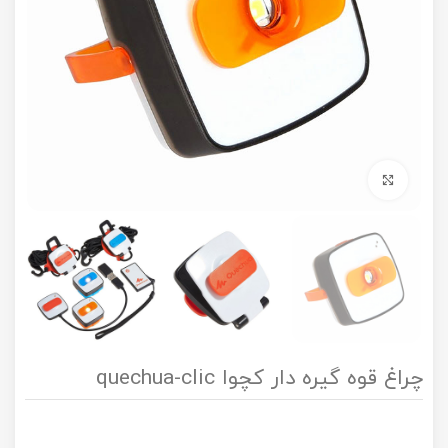
برای بزرگنمایی کلیک کنید
چراغ قوه گیره دار کچوا quechua-clic