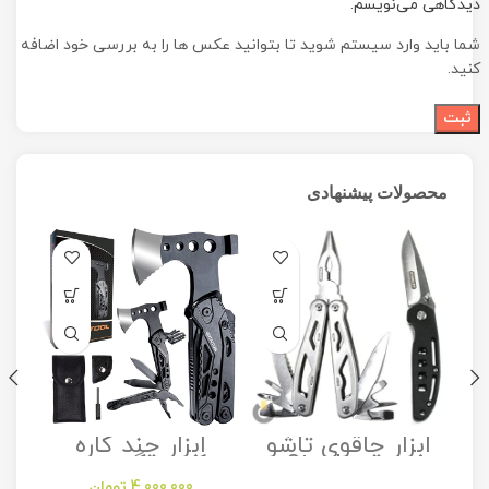
دیدگاهی می‌نویسم.
شما باید وارد سیستم شوید تا بتوانید عکس ها را به بررسی خود اضافه
کنید.
محصولات پیشنهادی
ابزار چاقوی تاشو
ابزار چند کاره
مدل Stanley
کمپینگ مدل
Camping
Folding Utility
4,000,000
تومان