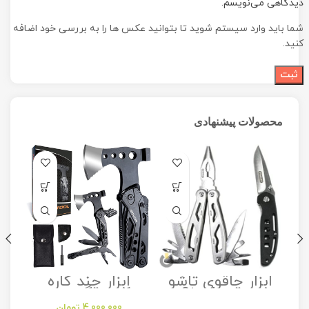
دیدگاهی می‌نویسم.
شما باید وارد سیستم شوید تا بتوانید عکس ها را به بررسی خود اضافه
کنید.
محصولات پیشنهادی
ابزار چاقوی تاشو
ابزار چند کاره
مدل Stanley
کمپینگ مدل
Camping
Folding Utility
4,000,000
تومان