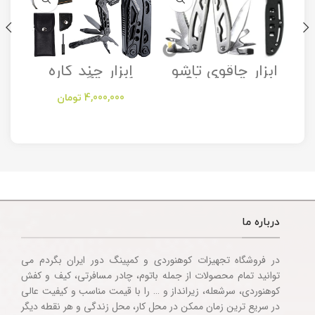
ابزار چاقوی تاشو
ابزار چند کاره
مدل Stanley
کمپینگ مدل
Camping
Folding Utility
4,000,000
تومان
Multitool
Knife
Accessories
درباره ما
در فروشگاه تجهیزات کوهنوردی و کمپینگ دور ایران بگردم می
توانید تمام محصولات از جمله باتوم، چادر مسافرتی، کیف و کفش
کوهنوردی، سرشعله، زیرانداز و … را با قیمت مناسب و کیفیت عالی
در سریع ترین زمان ممکن در محل کار، محل زندگی و هر نقطه دیگر