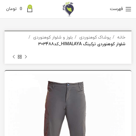
0
فهرست
0
تومان
خانه
پوشاک کوهنوردی
بلوز و شلوار کوهنوردی
شلوار کوهنوردی ترکینگ HIMALAYA_کد303488