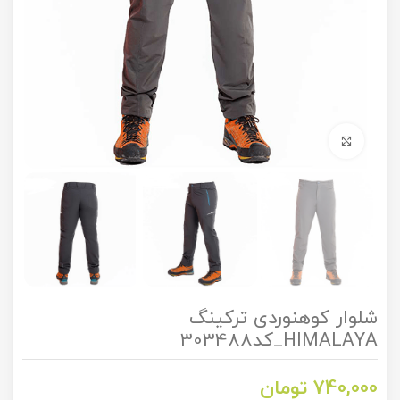
برای بزرگنمایی کلیک کنید
شلوار کوهنوردی ترکینگ
HIMALAYA_کد303488
740,000
تومان