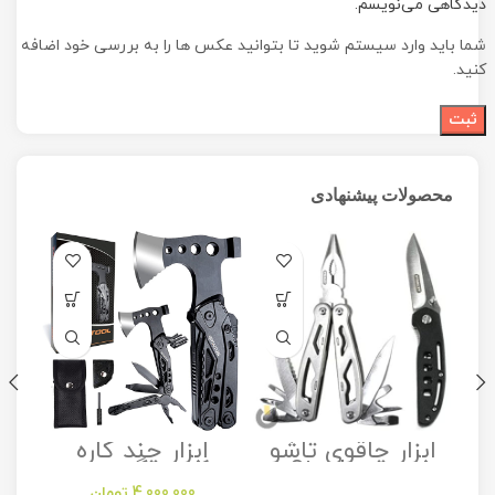
دیدگاهی می‌نویسم.
شما باید وارد سیستم شوید تا بتوانید عکس ها را به بررسی خود اضافه
کنید.
محصولات پیشنهادی
ابزار چاقوی تاشو
ابزار چند کاره
مدل Stanley
کمپینگ مدل
Camping
Folding Utility
4,000,000
تومان