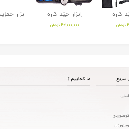
د کاره
ابزار چند کاره
 مدل
کمپینگ مدل
مدل micro jul
Survival Kit
Camping 
4
تومان
42,000,000
تومان
Tactical Camping
Acces
 سریع
ما کجاییم ؟
اصلی
کوهنوردی
کوهنوردی