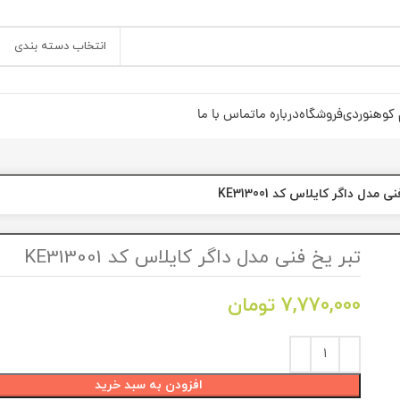
انتخاب دسته بندی
 کوهنوردی
فروشگاه
درباره ما
تماس با ما
ی مدل داگر کایلاس کد KE313001
تبر یخ فنی مدل داگر کایلاس کد KE313001
7,770,000
تومان
افزودن به سبد خرید