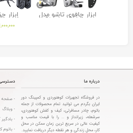
ت و فرود
ابزار چاقوی تاشو مدل
ابزار چن
راک مدل
Stanley Folding
کمپینگ
Multitool
Utility Knife
Sh
,000,000
sories
درباره ما
دسترسی
در فروشگاه تجهیزات کوهنوردی و کمپینگ دور
- صفحه 
ایران بگردم می توانید تمام محصولات از جمله
- وبلاگ
باتوم، چادر مسافرتی، کیف و کفش کوهنوردی،
سرشعله، زیرانداز و … را با قیمت مناسب و
- بادگیر 
کیفیت عالی در سریع ترین زمان ممکن در محل
- باتوم 
کار، محل زندگی و هر نقطه دیگر دریافت نمایید.