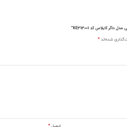
داگر کایلاس کد KE313001”
*
‌گذاری شده‌اند
*
ایمیل