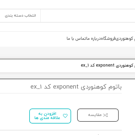
انتخاب دسته بندی
 کوهنوردی
فروشگاه
درباره ما
تماس با ما
وردی exponent کد ex_1
باتوم کوهنوردی exponent کد ex_1
افزودن به
مقایسه
علاقه مندی ها