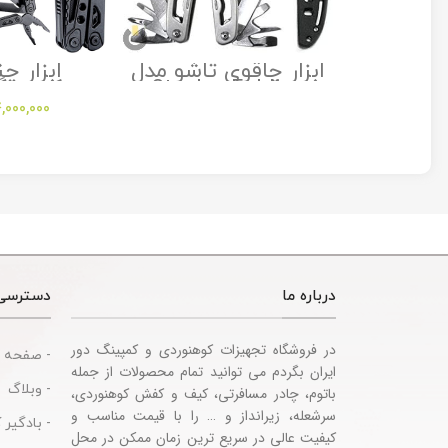
ت و فرود
ابزار چاقوی تاشو مدل
ابزار چن
راک مدل
Stanley Folding
کمپینگ
Multitool
Utility Knife
Sh
,000,000
sories
درباره ما
دسترسی
در فروشگاه تجهیزات کوهنوردی و کمپینگ دور
- صفحه 
ایران بگردم می توانید تمام محصولات از جمله
- وبلاگ
باتوم، چادر مسافرتی، کیف و کفش کوهنوردی،
سرشعله، زیرانداز و … را با قیمت مناسب و
- بادگیر 
کیفیت عالی در سریع ترین زمان ممکن در محل