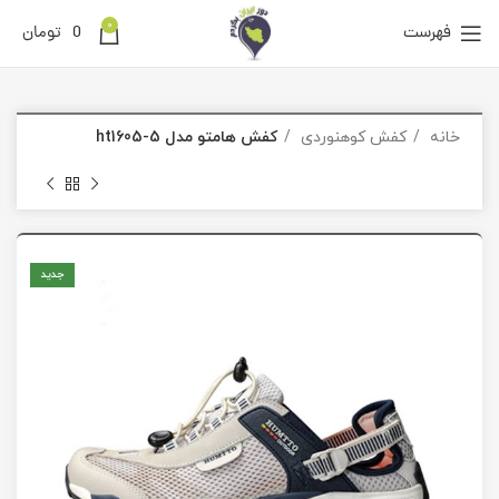
0
فهرست
0
تومان
خانه
کفش کوهنوردی
کفش هامتو مدل 5-ht1605
جدید