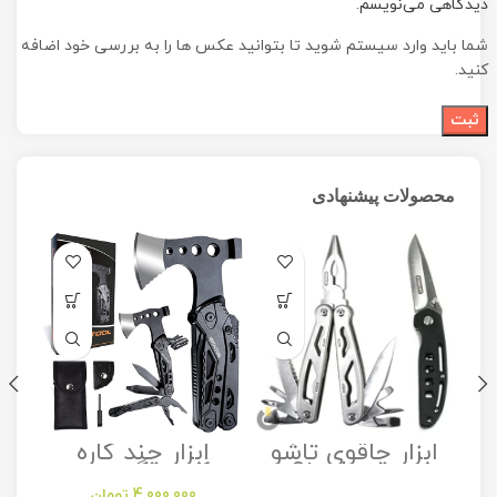
دیدگاهی می‌نویسم.
شما باید وارد سیستم شوید تا بتوانید عکس ها را به بررسی خود اضافه
کنید.
محصولات پیشنهادی
ابزار چاقوی تاشو
ابزار چند کاره
مدل Stanley
کمپینگ مدل
Camping
Folding Utility
4,000,000
تومان