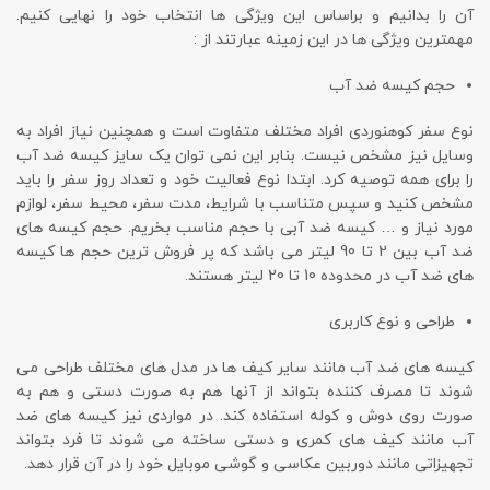
آن را بدانیم و براساس این ویژگی ها انتخاب خود را نهایی کنیم.
مهمترین ویژگی ها در این زمینه عبارتند از :
حجم کیسه ضد آب
نوع سفر کوهنوردی افراد مختلف متفاوت است و همچنین نیاز افراد به
وسایل نیز مشخص نیست. بنابر این نمی توان یک سایز کیسه ضد آب
را برای همه توصیه کرد. ابتدا نوع فعالیت خود و تعداد روز سفر را باید
مشخص کنید و سپس متناسب با شرایط، مدت سفر، محیط سفر، لوازم
مورد نیاز و … کیسه ضد آبی با حجم مناسب بخریم. حجم کیسه های
ضد آب بین 2 تا 90 لیتر می باشد که پر فروش ترین حجم ها کیسه
های ضد آب در محدوده 10 تا 20 لیتر هستند.
طراحی و نوع کاربری
کیسه های ضد آب مانند سایر کیف ها در مدل های مختلف طراحی می
شوند تا مصرف کننده بتواند از آنها هم به صورت دستی و هم به
صورت روی دوش و کوله استفاده کند. در مواردی نیز کیسه های ضد
آب مانند کیف های کمری و دستی ساخته می شوند تا فرد بتواند
تجهیزاتی مانند دوربین عکاسی و گوشی موبایل خود را در آن قرار دهد.