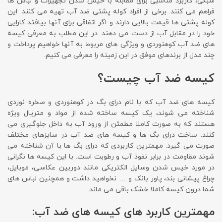
سبکی، کاربرد مناسبی برای مقابله با خیس شدن تجهیزات و لباس ها
فراهم می کنند. برخی از افراد کوله پشتی ضد آب تهیه می کنند. این
کوله پشتی ها قیمت بالایی دارند و اگر اتفاقی برای آنها بیافتد کارایی
خود را در مقابل آب از دست می دهند. در این مطلب به معرفی کیسه
های ضد آب کوهنوردی و ویژگی های مربوط به آنها خواهیم پرداخت و
چند مدل از برندهای موفق در این زمینه را معرفی می کنیم.
کیسه ضد آب چیست؟
کیسه های ضد آب که با نام درای بگ در کوهنوردی و صخره نوردی
شناخته می شوند، یک کیسه ساخته شده از مواد و متریال ویژه
هستند که به صورت کاملا مطمئن از ورود آب به داخل جلوگیری می
کنند. ساخت درای بگ ها و کیسه های ضد آب در سایزهای مختلف
صورت می گیرد. مهمترین کاربردی که درای بگ ها با آن شناخته می
شوند مقاومت در برابر نفوذ آب و رطوبت است. با این کیسه ها نگرانی
در مورد خیس شدن وسایل الکتریکی مانند دوربین عکاسی، موبایل،
چراغ پیشانی بند، پاور بانک و … نخواهید داشت و همچنین لباس های
شما درون کیسه کاملا خشک باقی می ماند.
مهمترین کاربرد های کیسه های ضد آب: