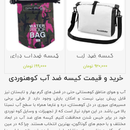
کیسه ضد آب
کیسه ضدآب درای
نیچرهایک کد
بگ چریکی dry bag
NH19SB005
920,000
تومان
199,000
تومان
خرید و قیمت کیسه ضد آب کوهنوردی
آب و هوای مناطق کوهستانی حتی در فصل های گرم بهار و تابستان نیز
قابل پیش بینی نیست و امکان بارش وجود دارد. از طرفی برخی
مسیرهای عبوری در دل کوهستان، دره و غارها همراه با سطح آب نسبتا
بالا می باشد. در این موارد نیاز است که از تجهیزات و وسایل کوه نوردی
خود در برابر خیس شدن محافظت کنیم. کیسه های ضد آب در ابعاد
مختلف و با حجم های گوناگون، بهترین انتخاب هستند. چرا که در عین