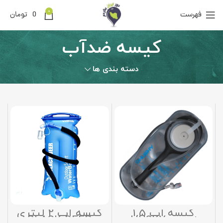
0
فهرست
0
تومان
کیسه ضدآب
دسته بندی ها
کیسه آب 1.5
کیسه آب 2 لیتری
لیتری HUSKY
BLACK DEER