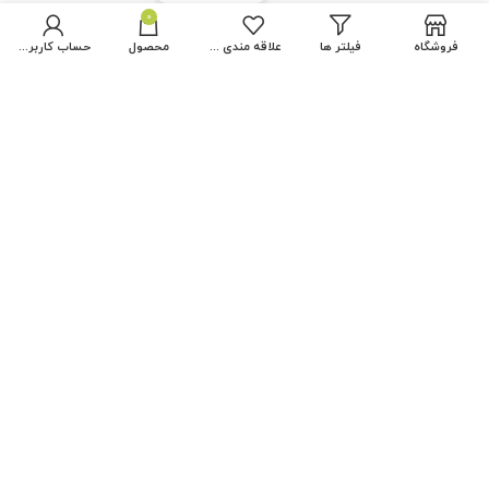
0
فروشگاه
فیلتر ها
علاقه مندی ها
محصول
حساب کاربری من
مسیرهای ارتباطی
تهران، میدان منیریه
شماره تماس: 09123656320