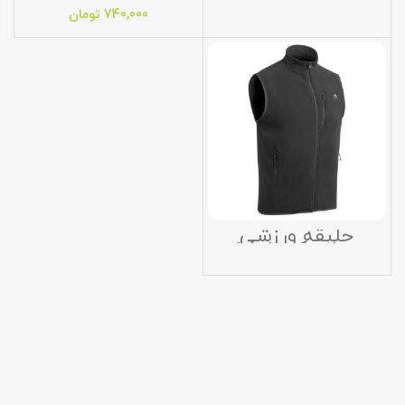
740,000
تومان
جلیقه ورزشی
مردانه کچوا مدل
MH120