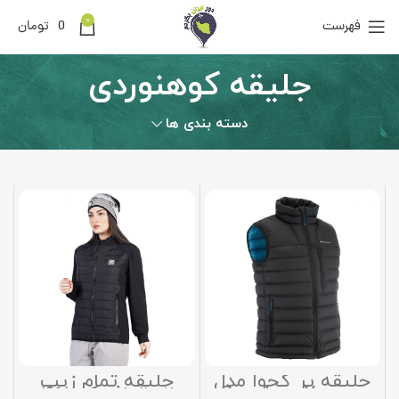
0
فهرست
0
تومان
جلیقه کوهنوردی
دسته بندی ها
جلیقه پر کچوا مدل
جلیقه تمام زیپ
Quechua Xwarm
پلار الیاف کد 0461