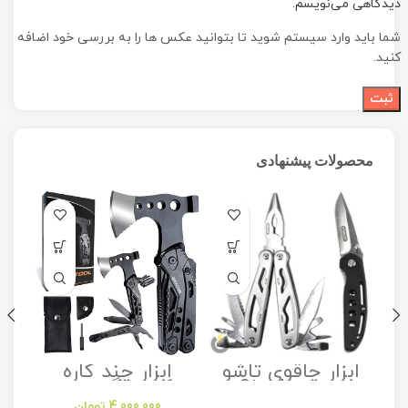
دیدگاهی می‌نویسم.
شما باید وارد سیستم شوید تا بتوانید عکس ها را به بررسی خود اضافه
کنید.
محصولات پیشنهادی
ابزار چاقوی تاشو
ابزار چند کاره
مدل Stanley
کمپینگ مدل
Camping
Folding Utility
4,000,000
تومان