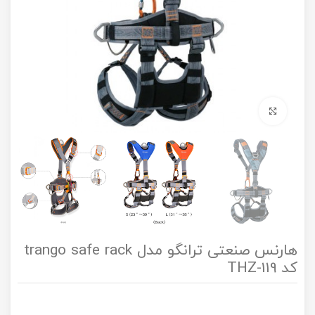
برای بزرگنمایی کلیک کنید
هارنس صنعتی ترانگو مدل trango safe rack
کد THZ-119