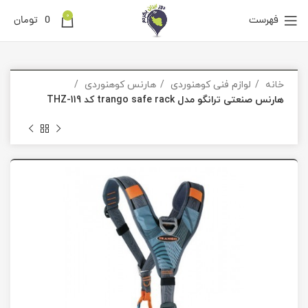
0
فهرست
0
تومان
خانه
لوازم فنی کوهنوردی
هارنس کوهنوردی
هارنس صنعتی ترانگو مدل trango safe rack کد THZ-119