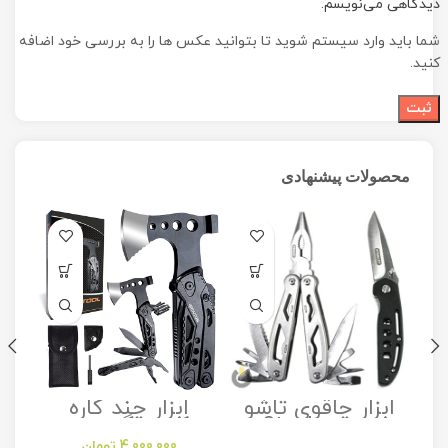
دیدگاهی می‌نویسم.
شما باید وارد سیستم شوید تا بتوانید عکس ها را به بررسی خود اضافه
کنید.
محصولات پیشنهادی
ابزار چاقوی تاشو
ابزار چند کاره
مدل Stanley
کمپینگ مدل
Camping
Folding Utility
4,000,000
تومان